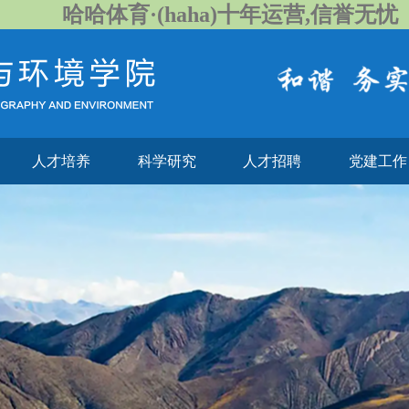
哈哈体育·(haha)十年运营,信誉无忧
人才培养
科学研究
人才招聘
党建工作