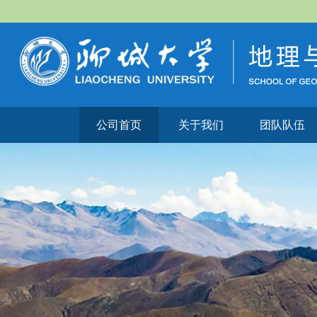
公司首页
关于我们
团队队伍