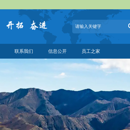
联系我们
信息公开
员工之家