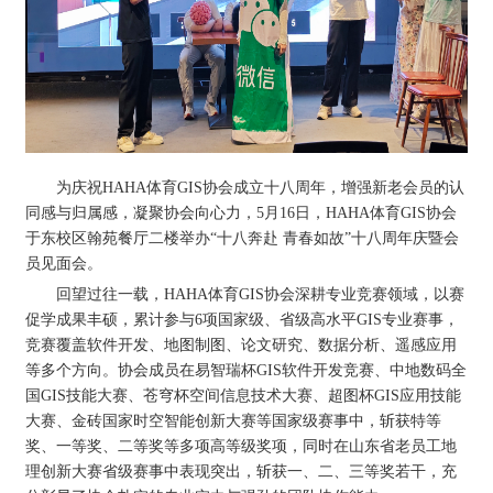
为庆祝HAHA体育GIS协会成立十八周年，增强新老会员的认
同感与归属感，凝聚协会向心力，5月16日，HAHA体育GIS协会
于东校区翰苑餐厅二楼举办“十八奔赴 青春如故”十八周年庆暨会
员见面会。
回望过往一载，HAHA体育GIS协会深耕专业竞赛领域，以赛
促学成果丰硕，累计参与6项国家级、省级高水平GIS专业赛事，
竞赛覆盖软件开发、地图制图、论文研究、数据分析、遥感应用
等多个方向。协会成员在易智瑞杯GIS软件开发竞赛、中地数码全
国GIS技能大赛、苍穹杯空间信息技术大赛、超图杯GIS应用技能
大赛、金砖国家时空智能创新大赛等国家级赛事中，斩获特等
奖、一等奖、二等奖等多项高等级奖项，同时在山东省老员工地
理创新大赛省级赛事中表现突出，斩获一、二、三等奖若干，充