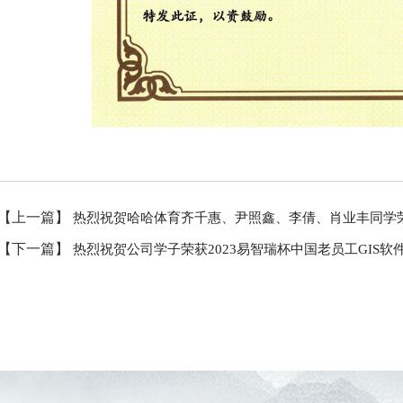
【上一篇】
热烈祝贺哈哈体育齐千惠、尹照鑫、李倩、肖业丰同学
【下一篇】
热烈祝贺公司学子荣获2023易智瑞杯中国老员工GIS