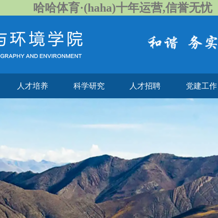
哈哈体育·(haha)十年运营,信誉无忧
人才培养
科学研究
人才招聘
党建工作