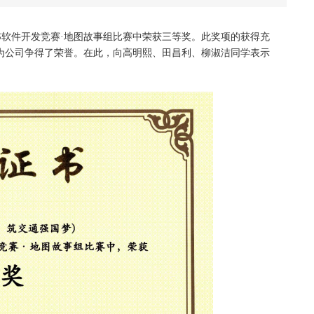
软件开发竞赛·地图故事组比赛中荣获三等奖。此奖项的获得充
为公司争得了荣誉。在此，向高明熙、田昌利、柳淑洁同学表示