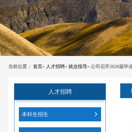
当前位置：
首页
»
人才招聘
»
就业指导
» 公司召开2026届
人才招聘
本科生招生