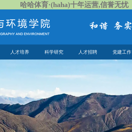
哈哈体育·(haha)十年运营,信誉无忧
人才培养
科学研究
人才招聘
党建工作