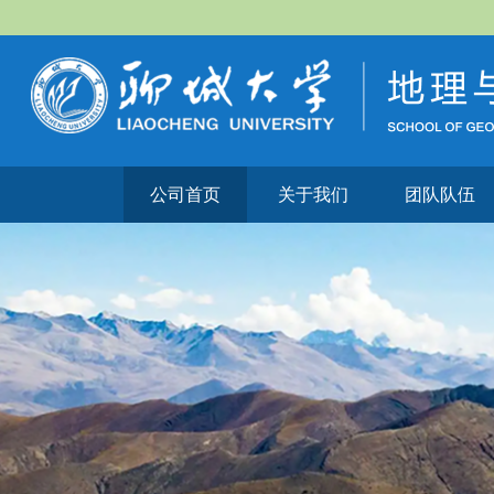
公司首页
关于我们
团队队伍