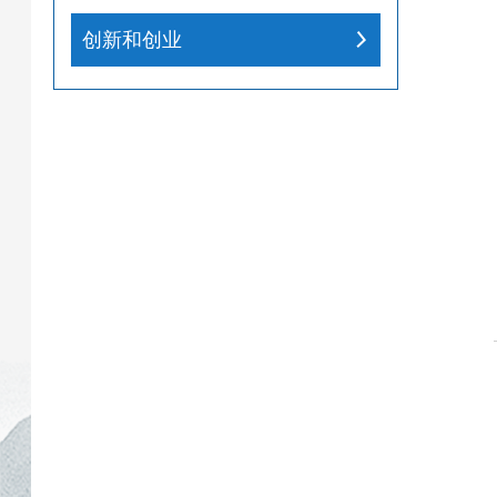
创新和创业