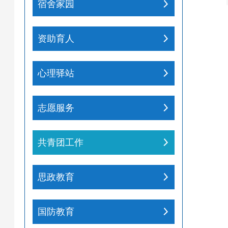
宿舍家园
资助育人
心理驿站
志愿服务
共青团工作
思政教育
国防教育