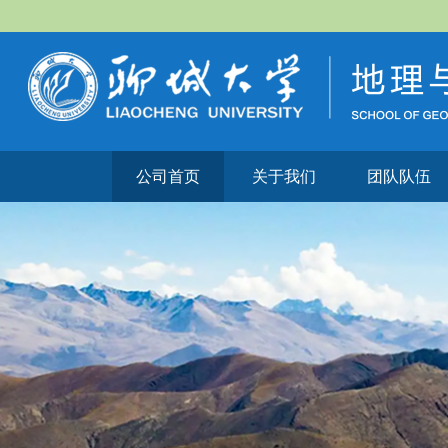
公司首页
关于我们
团队队伍