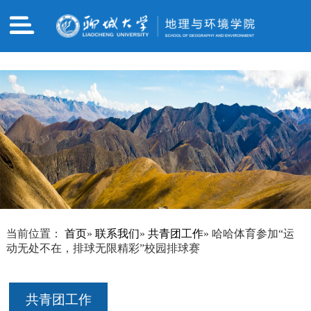
哈哈体育·(haha)十年运营,信誉无忧
当前位置：
首页
»
联系我们
»
共青团工作
» 哈哈体育参加“运
动无处不在，排球无限精彩”校园排球赛
共青团工作