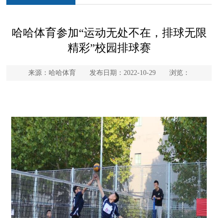
哈哈体育参加“运动无处不在，排球无限
精彩”校园排球赛
来源：哈哈体育 发布日期：2022-10-29 浏览：