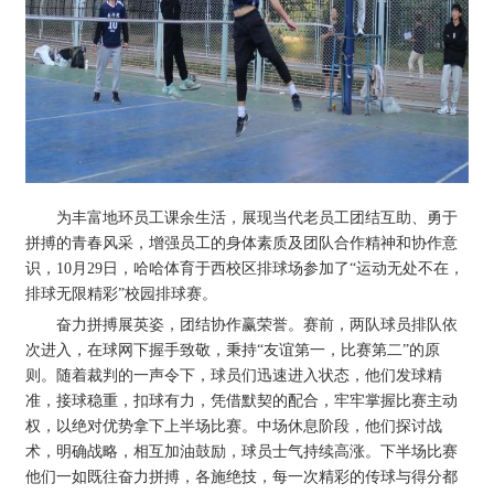
为丰富地环员工课余生活，展现当代老员工团结互助、勇于
拼搏的青春风采，增强员工的身体素质及团队合作精神和协作意
识，10月29日，哈哈体育于西校区排球场参加了“运动无处不在，
排球无限精彩”校园排球赛。
奋力拼搏展英姿，团结协作赢荣誉。赛前，两队球员排队依
次进入，在球网下握手致敬，秉持“友谊第一，比赛第二”的原
则。随着裁判的一声令下，球员们迅速进入状态，他们发球精
准，接球稳重，扣球有力，凭借默契的配合，牢牢掌握比赛主动
权，以绝对优势拿下上半场比赛。中场休息阶段，他们探讨战
术，明确战略，相互加油鼓励，球员士气持续高涨。下半场比赛
他们一如既往奋力拼搏，各施绝技，每一次精彩的传球与得分都