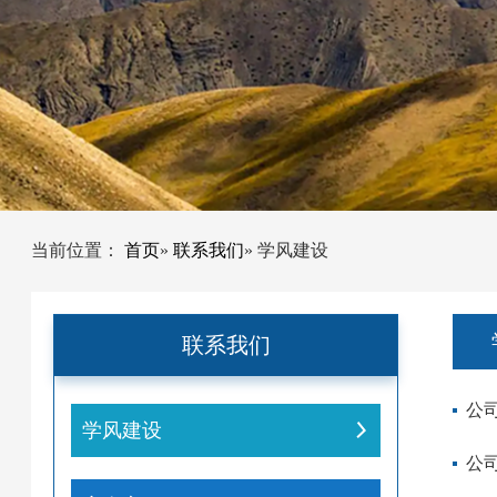
当前位置：
首页
»
联系我们
» 学风建设
联系我们
公
学风建设
公