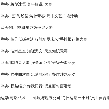
司举办“筑梦冰雪 赛事解说”大赛
举办“‘艺’彩纷呈 筑梦青春”周末文艺广场活动
司举办PS、PR训练营暨技能大赛
司举办“倡导低碳生活 行就华夏未来”手抄报征集大赛
司举办“浩瀚星空 知晓天文”天文知识竞赛
司举办“唱嘹亮之歌 抒爱国之情”班级合唱比赛
司举办“师生面对面 筑梦就业行”餐厅沙龙活动
司举办“权益维护 你我同行”权益面对面活动
光运动 蔚然成风——环境与规划公司“每日运动一小时”员工体育