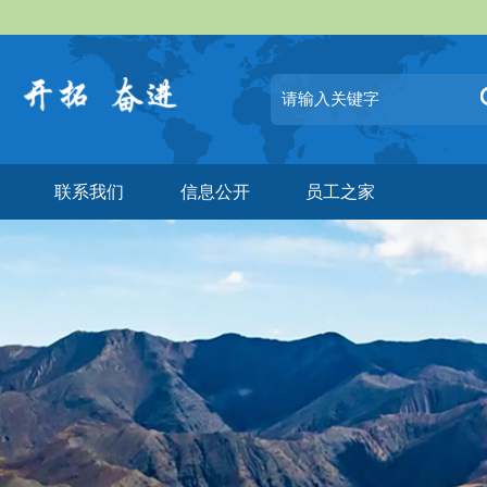
联系我们
信息公开
员工之家